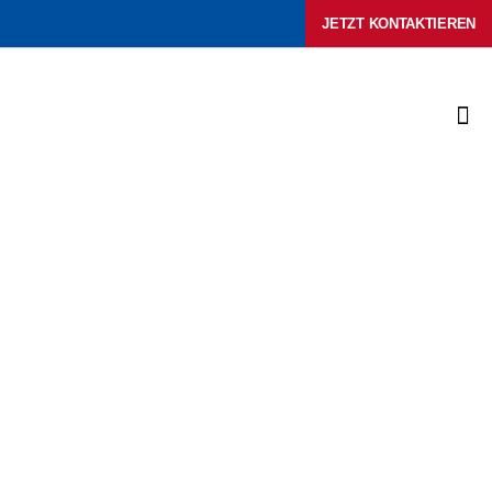
Zum
JETZT KONTAKTIEREN
Inhalt
springen