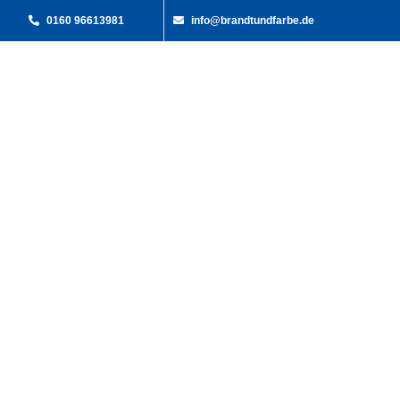
Zum
0160 96613981
info@brandtundfarbe.de
Inhalt
springen