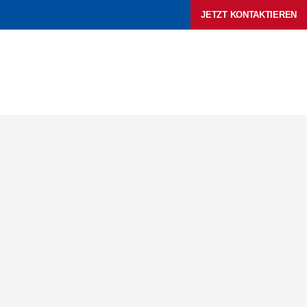
Zum
JETZT KONTAKTIEREN
Inhalt
springen